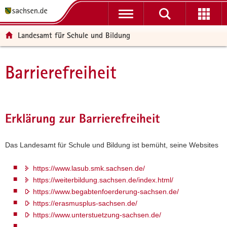
P
P
H
F
o
o
a
o
r
r
u
o
Landesamt für Schule und Bildung
t
t
p
t
a
a
t
e
l
l
i
r
Barrierefreiheit
Hauptinhalt
ü
n
n
-
b
a
h
B
e
v
a
e
r
i
l
r
Erklärung zur Barrierefreiheit
g
g
t
e
r
a
i
Das Landesamt für Schule und Bildung ist bemüht, seine Websites
e
t
c
i
i
h
https://www.lasub.smk.sachsen.de/
f
o
https://weiterbildung.sachsen.de/index.html/
e
n
https://www.begabtenfoerderung-sachsen.de/
n
https://erasmusplus-sachsen.de/
d
https://www.unterstuetzung-sachsen.de/
e
N