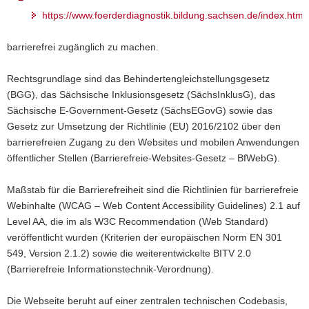
https://www.foerderdiagnostik.bildung.sachsen.de/index.html
a
v
barrierefrei zugänglich zu machen.
i
g
Rechtsgrundlage sind das Behindertengleichstellungsgesetz
a
(BGG), das Sächsische Inklusionsgesetz (SächsInklusG), das
t
Sächsische E-Government-Gesetz (SächsEGovG) sowie das
i
Gesetz zur Umsetzung der Richtlinie (EU) 2016/2102 über den
o
barrierefreien Zugang zu den Websites und mobilen Anwendungen
n
öffentlicher Stellen (Barrierefreie-Websites-Gesetz – BfWebG).
Maßstab für die Barrierefreiheit sind die Richtlinien für barrierefreie
Webinhalte (WCAG – Web Content Accessibility Guidelines) 2.1 auf
Level AA, die im als W3C Recommendation (Web Standard)
veröffentlicht wurden (Kriterien der europäischen Norm EN 301
549, Version 2.1.2) sowie die weiterentwickelte BITV 2.0
(Barrierefreie Informationstechnik-Verordnung).
Die Webseite beruht auf einer zentralen technischen Codebasis,