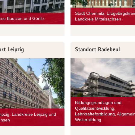
Stadt Chemnitz, Erzgebirgskrei
ise Bautzen und Görlitz
Landkreis Mittelsachsen
rt Leipzig
Standort Radebeul
Bildungsgrundlagen und
Qualitätsentwicklung,
Lehrkräftefortbildung, Allgemei
eipzig, Landkreise Leipzig und
Weiterbildung
chsen