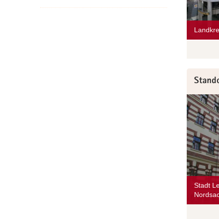
Landkre
Stando
Stadt L
Nordsa