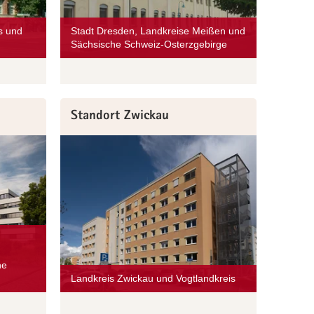
s und
Stadt Dresden, Landkreise Meißen und
Sächsische Schweiz-Osterzgebirge
Standort Zwickau
ne
Landkreis Zwickau und Vogtlandkreis