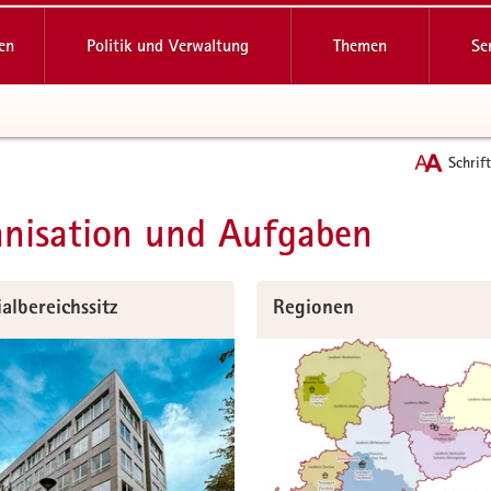
reifende
en
Politik und Verwaltung
Themen
Se
Schrif
nisation und Aufgaben
t
ialbereichssitz
Regionen