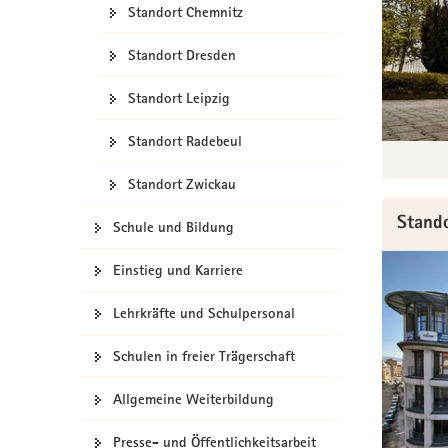
Standort Chemnitz
a
v
Standort Dresden
i
g
Standort Leipzig
a
t
Standort Radebeul
i
o
Standort Zwickau
n
Stand
Schule und Bildung
Einstieg und Karriere
Lehrkräfte und Schulpersonal
Schulen in freier Trägerschaft
Allgemeine Weiterbildung
Presse- und Öffentlichkeitsarbeit