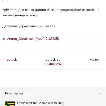
Крім того, для вашої дитини бажано продовжувати самостійно
вивчати німецьку мову.
Державн
е
управління шкіл і освіти
Antrag_Ukrainisch (*.pdf, 0,12 MB)
zurück
zurück zu
weiter
»Aktuelles«
Footer-
Herausgeber
Bereich
Landesamt für Schule und Bildung