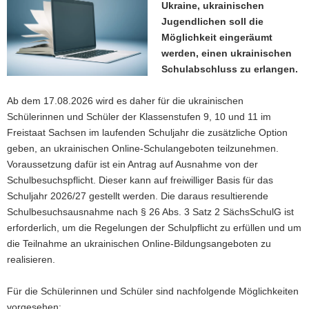
Ukraine, ukrainischen
a
Jugendlichen soll die
v
Möglichkeit eingeräumt
i
werden, einen ukrainischen
g
Schulabschluss zu erlangen.
a
t
Ab dem 17.08.2026 wird es daher für die ukrainischen
i
Schülerinnen und Schüler der Klassenstufen 9, 10 und 11 im
o
Freistaat Sachsen im laufenden Schuljahr die zusätzliche Option
n
geben, an ukrainischen Online-Schulangeboten teilzunehmen.
Voraussetzung dafür ist ein Antrag auf Ausnahme von der
Schulbesuchspflicht. Dieser kann auf freiwilliger Basis für das
Schuljahr 2026/27 gestellt werden. Die daraus resultierende
Schulbesuchsausnahme nach § 26 Abs. 3 Satz 2 SächsSchulG ist
erforderlich, um die Regelungen der Schulpflicht zu erfüllen und um
die Teilnahme an ukrainischen Online-Bildungsangeboten zu
realisieren.
Für die Schülerinnen und Schüler sind nachfolgende Möglichkeiten
vorgesehen: