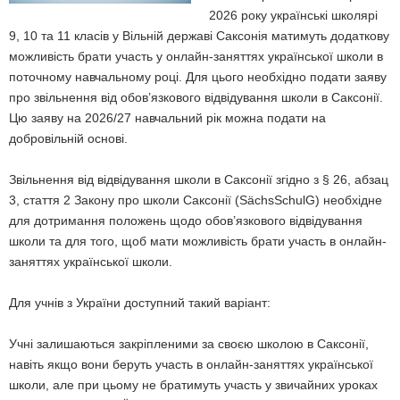
2026 року українські школярі
9, 10 та 11 класів у Вільній державі Саксонія матимуть додаткову
можливість брати участь у онлайн-заняттях української школи в
поточному навчальному році. Для цього необхідно подати заяву
про звільнення від обов’язкового відвідування школи в Саксонії.
Цю заяву на 2026/27 навчальний рік можна подати на
добровільній основі.
Звільнення від відвідування школи в Саксонії згідно з § 26, абзац
3, стаття 2 Закону про школи Саксонії (SächsSchulG) необхідне
для дотримання положень щодо обов’язкового відвідування
школи та для того, щоб мати можливість брати участь в онлайн-
заняттях української школи.
Для учнів з України доступний такий варіант:
Учні залишаються закріпленими за своєю школою в Саксонії,
навіть якщо вони беруть участь в онлайн-заняттях української
школи, але при цьому не братимуть участь у звичайних уроках