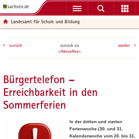
P
P
H
F
o
o
a
o
r
r
u
o
Landesamt für Schule und Bildung
t
t
p
t
a
a
t
e
l
l
i
r
zurück
zurück zu
weiter
ü
n
n
-
»Aktuelles«
b
a
h
B
e
v
a
e
r
i
l
r
g
g
t
e
Bürgertelefon –
r
a
i
Erreichbarkeit in den
e
t
c
i
i
h
Sommerferien
f
o
e
n
n
In der dritten und vierten
d
Ferienwoche (30. und 31.
e
Kalenderwoche vom 20. bis 31.
N