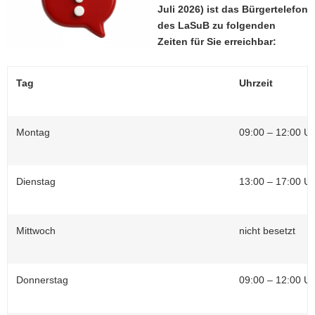
Juli 2026) ist das Bürgertelefon
a
des LaSuB zu folgenden
v
Zeiten für Sie erreichbar:
i
g
a
Tag
Uhrzeit
t
i
o
Montag
09:00 – 12:00 U
n
Dienstag
13:00 – 17:00 U
Mittwoch
nicht besetzt
Donnerstag
09:00 – 12:00 U